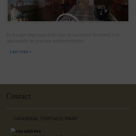
Es el lugar ideal para todo tipo de reuniones familiares o la
celebración de grandes acontecimientos,
Leer más »
Contact
CASA RURAL "CORTIJO EL PINAR"